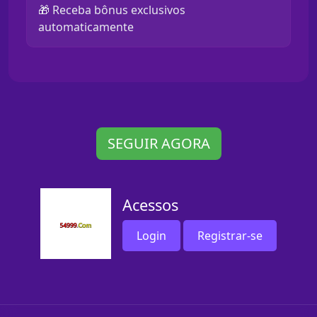
🎁 Receba bônus exclusivos
automaticamente
SEGUIR AGORA
Acessos
Login
Registrar-se