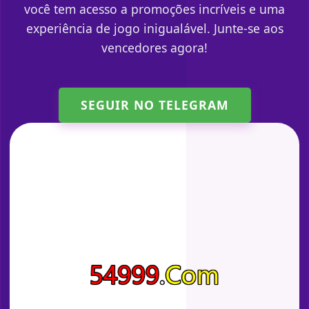
você tem acesso a promoções incríveis e uma
experiência de jogo inigualável. Junte-se aos
vencedores agora!
SEGUIR NO TELEGRAM