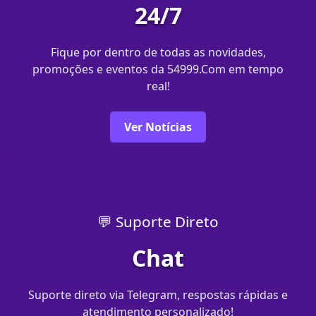
24/7
Fique por dentro de todas as novidades,
promoções e eventos da 54999.Com em tempo
real!
Ver Notícias
💬 Suporte Direto
Chat
Suporte direto via Telegram, respostas rápidas e
atendimento personalizado!