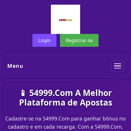
Login
Registrar-se
Menu
📱 54999.Com A Melhor
Plataforma de Apostas
Cadastre-se na 54999.Com para ganhar bônus no
cadastro e em cada recarga. Com a 54999.Com,