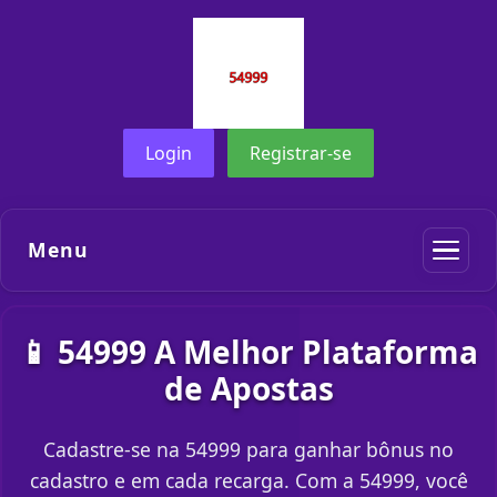
Login
Registrar-se
Menu
📱 54999 A Melhor Plataforma
de Apostas
Cadastre-se na 54999 para ganhar bônus no
cadastro e em cada recarga. Com a 54999, você