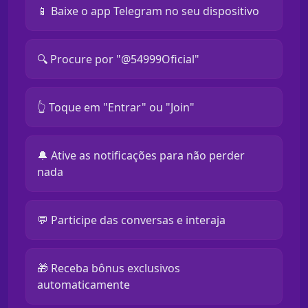
📱 Baixe o app Telegram no seu dispositivo
🔍 Procure por "@54999Oficial"
👆 Toque em "Entrar" ou "Join"
🔔 Ative as notificações para não perder
nada
💬 Participe das conversas e interaja
🎁 Receba bônus exclusivos
automaticamente