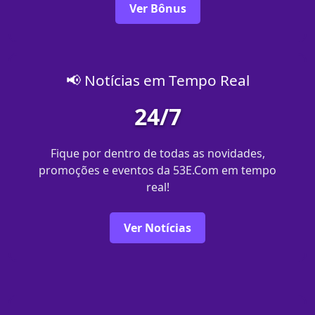
Ver Bônus
📢 Notícias em Tempo Real
24/7
Fique por dentro de todas as novidades,
promoções e eventos da 53E.Com em tempo
real!
Ver Notícias