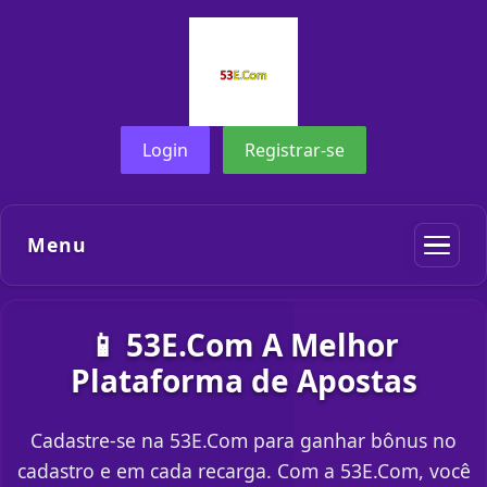
Login
Registrar-se
Menu
📱 53E.Com A Melhor
Plataforma de Apostas
Cadastre-se na 53E.Com para ganhar bônus no
cadastro e em cada recarga. Com a 53E.Com, você