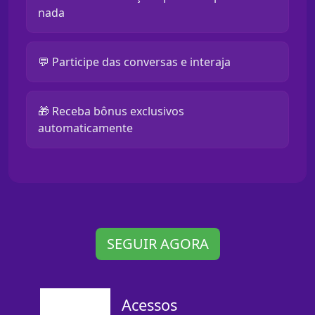
nada
💬 Participe das conversas e interaja
🎁 Receba bônus exclusivos
automaticamente
SEGUIR AGORA
Acessos