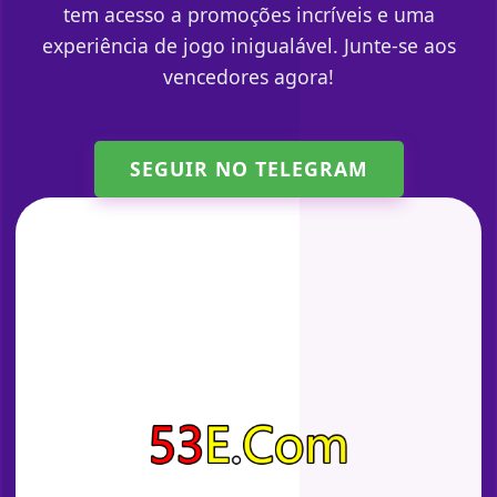
tem acesso a promoções incríveis e uma
experiência de jogo inigualável. Junte-se aos
vencedores agora!
SEGUIR NO TELEGRAM