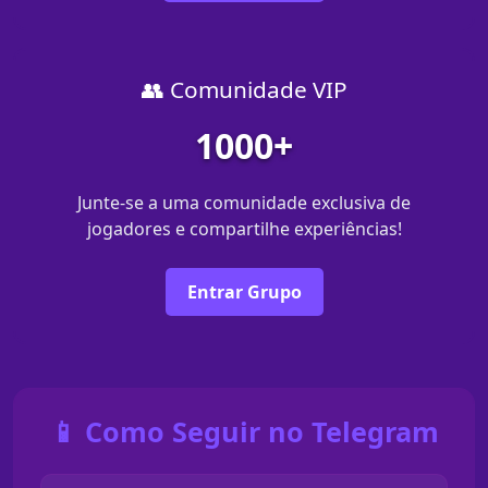
👥 Comunidade VIP
1000+
Junte-se a uma comunidade exclusiva de
jogadores e compartilhe experiências!
Entrar Grupo
📱 Como Seguir no Telegram