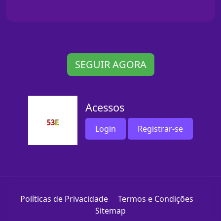
SEGUIR AGORA
Acessos
Login
Registrar-se
Políticas de Privacidade
Termos e Condições
Sitemap