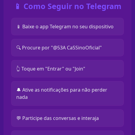
📱 Como Seguir no Telegram
📱 Baixe o app Telegram no seu dispositivo
🔍 Procure por "@53A CaSSinoOficial"
👆 Toque em "Entrar" ou "Join"
🔔 Ative as notificações para não perder
nada
💬 Participe das conversas e interaja