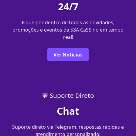
24/7
Fique por dentro de todas as novidades,
promoções e eventos da 53A CaSSino em tempo
real!
Ver Notícias
💬 Suporte Direto
Chat
Suporte direto via Telegram, respostas rápidas e
atendimento personalizado!