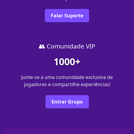
Falar Suporte
👥 Comunidade VIP
1000+
Junte-se a uma comunidade exclusiva de
jogadores e compartilhe experiências!
Entrar Grupo