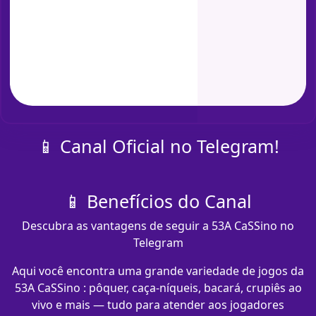
📱 Canal Oficial no Telegram!
📱 Benefícios do Canal
Descubra as vantagens de seguir a 53A CaSSino no
Telegram
Aqui você encontra uma grande variedade de jogos da
53A CaSSino : pôquer, caça-níqueis, bacará, crupiês ao
vivo e mais — tudo para atender aos jogadores