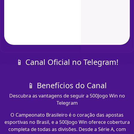
📱 Canal Oficial no Telegram!
📱 Benefícios do Canal
Descubra as vantagens de seguir a 500Jogo Win no
Telegram
O Campeonato Brasileiro é o coração das apostas
esportivas no Brasil, e a 500Jogo Win oferece cobertura
completa de todas as divisões. Desde a Série A, com