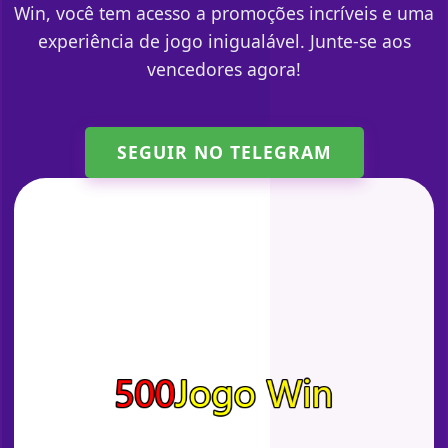
Win, você tem acesso a promoções incríveis e uma
experiência de jogo inigualável. Junte-se aos
vencedores agora!
SEGUIR NO TELEGRAM