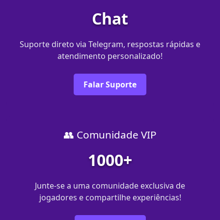
Chat
Suporte direto via Telegram, respostas rápidas e
atendimento personalizado!
Falar Suporte
👥 Comunidade VIP
1000+
Junte-se a uma comunidade exclusiva de
jogadores e compartilhe experiências!