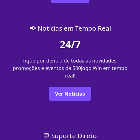
📢 Notícias em Tempo Real
24/7
Fique por dentro de todas as novidades,
promoções e eventos da 500Jogo Win em tempo
real!
Ver Notícias
💬 Suporte Direto