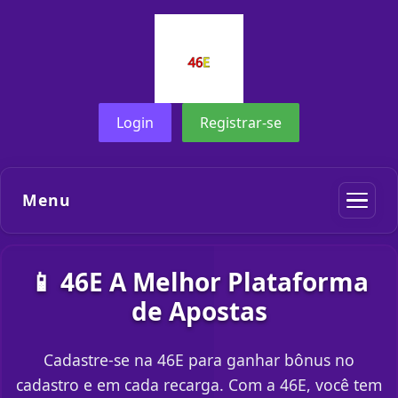
Login
Registrar-se
Menu
📱 46E A Melhor Plataforma
de Apostas
Cadastre-se na 46E para ganhar bônus no
cadastro e em cada recarga. Com a 46E, você tem