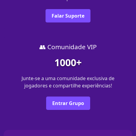
Falar Suporte
👥 Comunidade VIP
1000+
Junte-se a uma comunidade exclusiva de
jogadores e compartilhe experiências!
Entrar Grupo