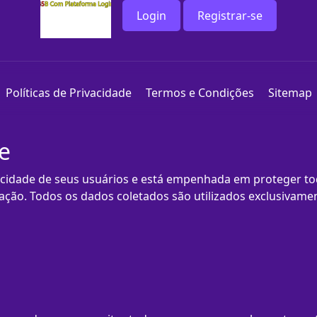
Login
Registrar-se
Políticas de Privacidade
Termos e Condições
Sitemap
de
vacidade de seus usuários e está empenhada em proteger to
ção. Todos os dados coletados são utilizados exclusivamen