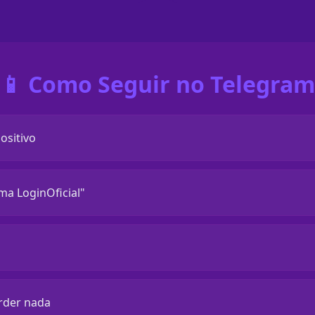
📱 Como Seguir no Telegram
ositivo
ma LoginOficial"
erder nada