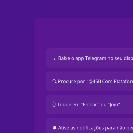
📱 Baixe o app Telegram no seu disp
🔍 Procure por "@45B Com Platafor
👆 Toque em "Entrar" ou "Join"
🔔 Ative as notificações para não p