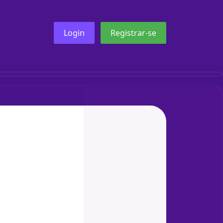
Login
Registrar-se