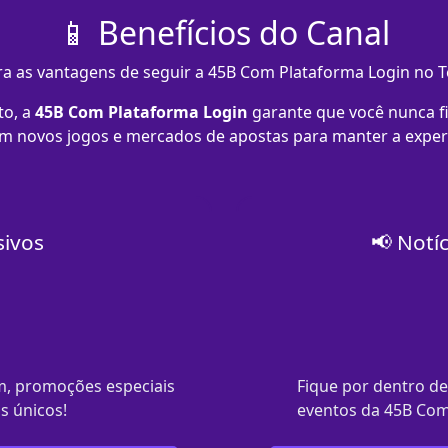
📱 Benefícios do Canal
a as vantagens de seguir a 45B Com Plataforma Login no 
to, a
45B Com Plataforma Login
garante que você nunca f
om novos jogos e mercados de apostas para manter a experi
sivos
📢 Notí
m, promoções especiais
Fique por dentro d
s únicos!
eventos da 45B Com