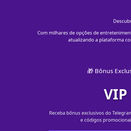
Descubr
Com milhares de opções de entretenimen
atualizando a plataforma c
🎁 Bônus Exclu
VIP
Receba bônus exclusivos do Telegra
e códigos promocionai