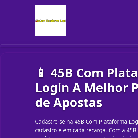
📱 45B Com Plat
Login A Melhor 
de Apostas
Cadastre-se na 45B Com Plataforma Lo
cadastro e em cada recarga. Com a 45B