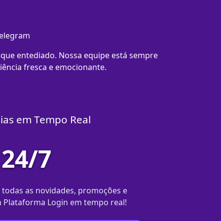
Telegram
ique entediado. Nossa equipe está sempre
ência fresca e emocionante.
cias em Tempo Real
24/7
e todas as novidades, promoções e
 Plataforma Login em tempo real!