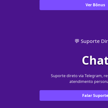
Ver Bônus
💬 Suporte Di
Cha
Suporte direto via Telegram, r
atendimento persona
Falar Suport