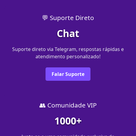
💬 Suporte Direto
Chat
Suporte direto via Telegram, respostas rápidas e
atendimento personalizado!
Falar Suporte
👥 Comunidade VIP
1000+