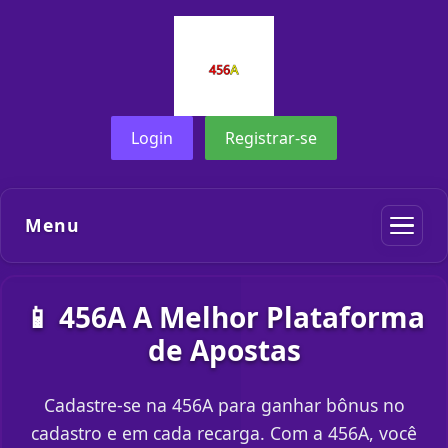
Login
Registrar-se
Menu
📱 456A A Melhor Plataforma
de Apostas
Cadastre-se na 456A para ganhar bônus no
cadastro e em cada recarga. Com a 456A, você