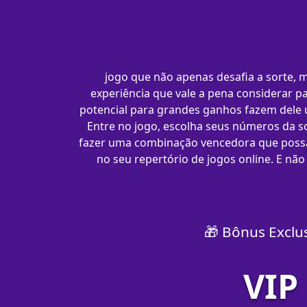
jogo que não apenas desafia a sorte,
experiência que vale a pena considerar p
potencial para grandes ganhos fazem dele 
Entre no jogo, escolha seus números da s
fazer uma combinação vencedora que possa 
no seu repertório de jogos online. E nã
🎁 Bônus Exclu
VIP