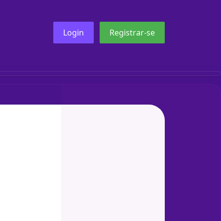
Login
Registrar-se