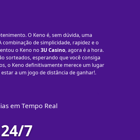
etenimento. O Keno é, sem dúvida, uma
A combinação de simplicidade, rapidez e o
imentou o Keno no
3U Casino
, agora é a hora.
são sorteados, esperando que você consiga
os, o Keno definitivamente merece um lugar
estar a um jogo de distância de ganhar!.
cias em Tempo Real
24/7