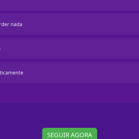
erder nada
a
aticamente
SEGUIR AGORA