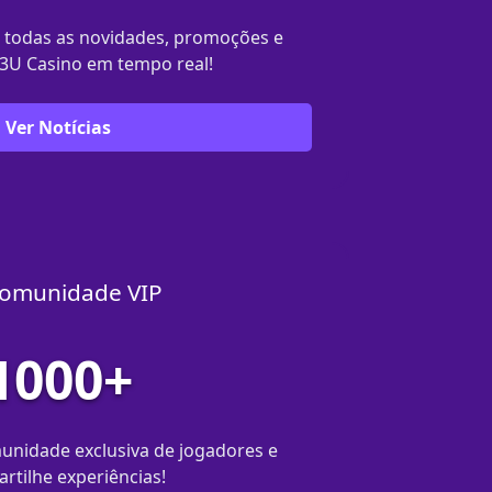
e todas as novidades, promoções e
 3U Casino em tempo real!
Ver Notícias
Comunidade VIP
1000+
unidade exclusiva de jogadores e
rtilhe experiências!