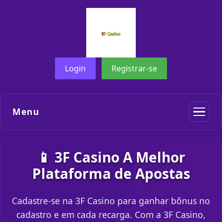
Login
Registrar-se
Menu
📱 3F Casino A Melhor
Plataforma de Apostas
Cadastre-se na 3F Casino para ganhar bônus no
cadastro e em cada recarga. Com a 3F Casino,