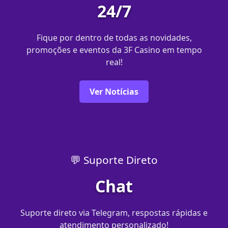
24/7
Fique por dentro de todas as novidades,
promoções e eventos da 3F Casino em tempo
real!
Ver Notícias
💬 Suporte Direto
Chat
Suporte direto via Telegram, respostas rápidas e
atendimento personalizado!