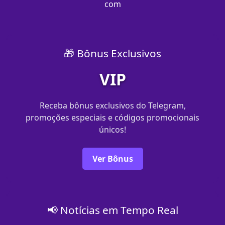
com
🎁 Bônus Exclusivos
VIP
Receba bônus exclusivos do Telegram,
promoções especiais e códigos promocionais
únicos!
Ver Bônus
📢 Notícias em Tempo Real