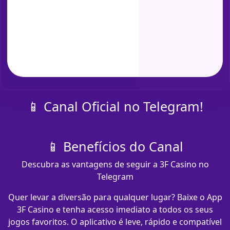
📱 Canal Oficial no Telegram!
📱 Benefícios do Canal
Descubra as vantagens de seguir a 3F Casino no
Telegram
Quer levar a diversão para qualquer lugar? Baixe o App
3F Casino e tenha acesso imediato a todos os seus
jogos favoritos. O aplicativo é leve, rápido e compatível