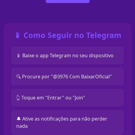
📱 Como Seguir no Telegram
📱 Baixe o app Telegram no seu dispositivo
🔍 Procure por "@3976 Com BaixarOficial"
👆 Toque em "Entrar" ou "Join"
🔔 Ative as notificações para não perder
nada