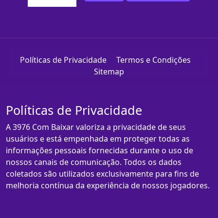
Políticas de Privacidade
Termos e Condições
Sitemap
Políticas de Privacidade
A 3976 Com Baixar valoriza a privacidade de seus
usuários e está empenhada em proteger todas as
informações pessoais fornecidas durante o uso de
nossos canais de comunicação. Todos os dados
coletados são utilizados exclusivamente para fins de
melhoria contínua da experiência de nossos jogadores.