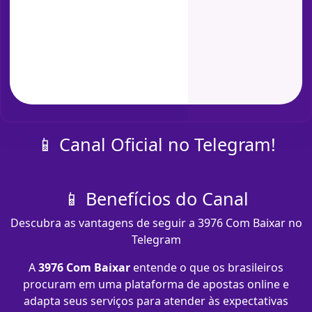
📱 Canal Oficial no Telegram!
📱 Benefícios do Canal
Descubra as vantagens de seguir a 3976 Com Baixar no
Telegram
A
3976 Com Baixar
entende o que os brasileiros
procuram em uma plataforma de apostas online e
adapta seus serviços para atender às expectativas