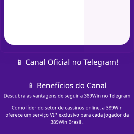
📱 Canal Oficial no Telegram!
📱 Benefícios do Canal
Descubra as vantagens de seguir a 389Win no Telegram
Como líder do setor de cassinos online, a 389Win
oferece um serviço VIP exclusivo para cada jogador da
389Win Brasil .