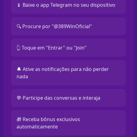
📱 Baixe o app Telegram no seu dispositivo
🔍 Procure por "@389WinOficial"
👆 Toque em "Entrar" ou "Join"
🔔 Ative as notificações para não perder
nada
💬 Participe das conversas e interaja
🎁 Receba bônus exclusivos
automaticamente