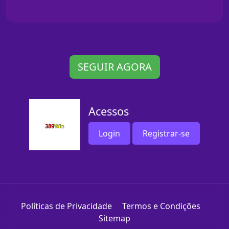
SEGUIR AGORA
Acessos
Login
Registrar-se
Políticas de Privacidade
Termos e Condições
Sitemap