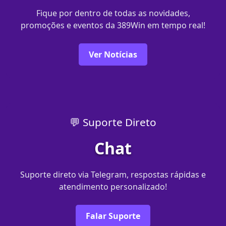
Fique por dentro de todas as novidades,
promoções e eventos da 389Win em tempo real!
Ver Notícias
💬 Suporte Direto
Chat
Suporte direto via Telegram, respostas rápidas e
atendimento personalizado!
Falar Suporte