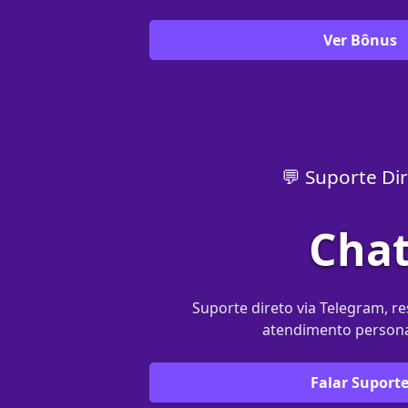
Ver Bônus
💬 Suporte Di
Cha
Suporte direto via Telegram, r
atendimento persona
Falar Suport