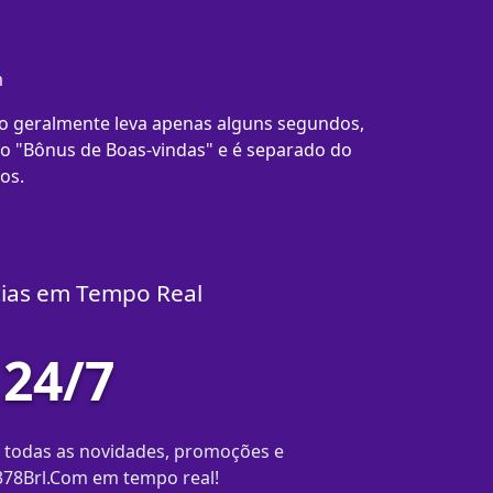
m
o geralmente leva apenas alguns segundos,
o "Bônus de Boas-vindas" e é separado do
os.
cias em Tempo Real
24/7
e todas as novidades, promoções e
378Brl.Com em tempo real!