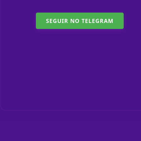
SEGUIR NO TELEGRAM