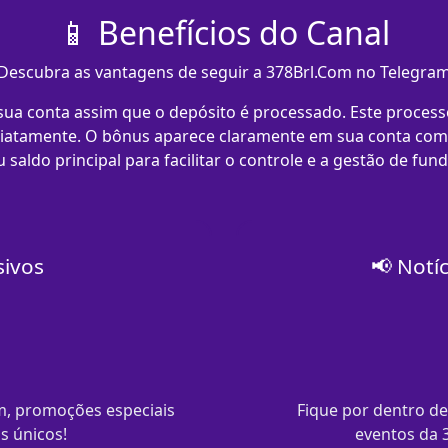
📱 Benefícios do Canal
Descubra as vantagens de seguir a 378Brl.Com no Telegra
ua conta assim que o depósito é processado. Este process
iatamente. O bônus aparece claramente em sua conta com
u saldo principal para facilitar o controle e a gestão de fund
sivos
📢 Notí
m, promoções especiais
Fique por dentro d
s únicos!
eventos da 