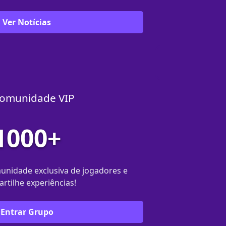
Ver Notícias
Comunidade VIP
1000+
unidade exclusiva de jogadores e
rtilhe experiências!
Entrar Grupo