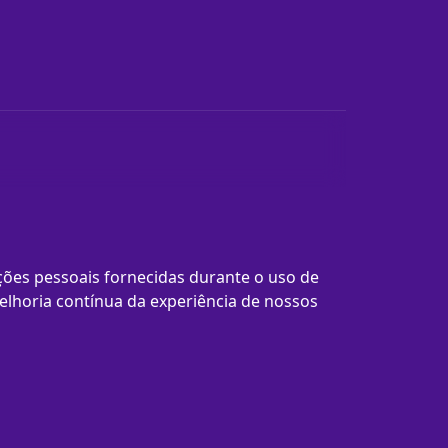
ções pessoais fornecidas durante o uso de
elhoria contínua da experiência de nossos