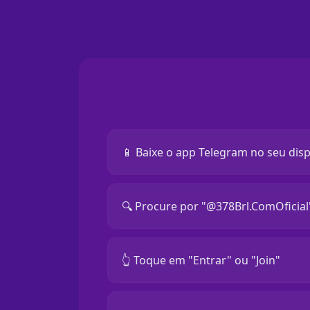
📱 Baixe o app Telegram no seu disp
🔍 Procure por "@378Brl.ComOficial
👆 Toque em "Entrar" ou "Join"