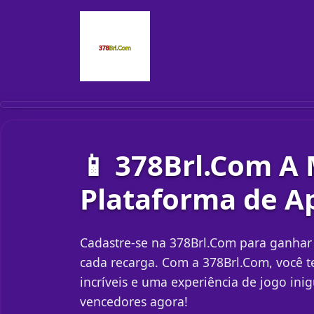
📱 378Brl.Com A
Plataforma de A
Cadastre-se na 378Brl.Com para ganhar
cada recarga. Com a 378Brl.Com, você 
incríveis e uma experiência de jogo inig
vencedores agora!