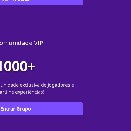
Comunidade VIP
1000+
unidade exclusiva de jogadores e
rtilhe experiências!
Entrar Grupo