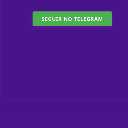
SEGUIR NO TELEGRAM