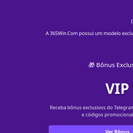
A 365Win.Com possui um modelo exclus
🎁 Bônus Exclu
VIP
Receba bônus exclusivos do Telegra
e códigos promocionai
Ver Bônus