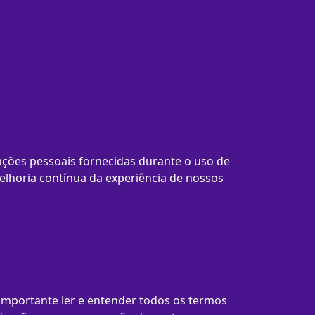
ções pessoais fornecidas durante o uso de
elhoria contínua da experiência de nossos
importante ler e entender todos os termos