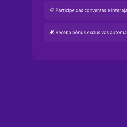
💬 Participe das conversas e interaj
🎁 Receba bônus exclusivos autom