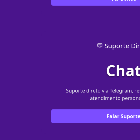
💬 Suporte Di
Cha
Suporte direto via Telegram, r
atendimento persona
Falar Suport