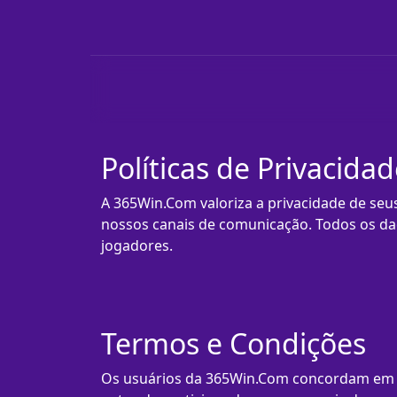
Políticas de Privacida
A 365Win.Com valoriza a privacidade de se
nossos canais de comunicação. Todos os dad
jogadores.
Termos e Condições
Os usuários da 365Win.Com concordam em re