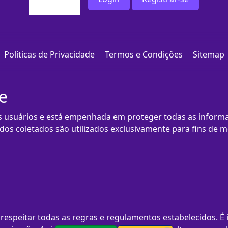
Políticas de Privacidade
Termos e Condições
Sitemap
de
us usuários e está empenhada em proteger todas as informa
os coletados são utilizados exclusivamente para fins de m
speitar todas as regras e regulamentos estabelecidos. É 