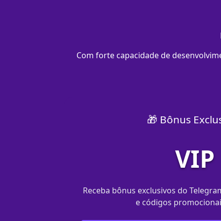
Com forte capacidade de desenvolvimen
🎁 Bônus Exclu
VIP
Receba bônus exclusivos do Telegra
e códigos promocionai