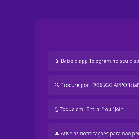
📱 Baixe o app Telegram no seu disp
🔍 Procure por "@365GG APPOficial
👆 Toque em "Entrar" ou "Join"
🔔 Ative as notificações para não p