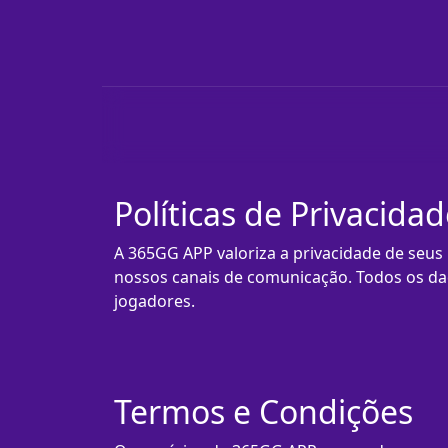
Políticas de Privacida
A 365GG APP valoriza a privacidade de seu
nossos canais de comunicação. Todos os dad
jogadores.
Termos e Condições