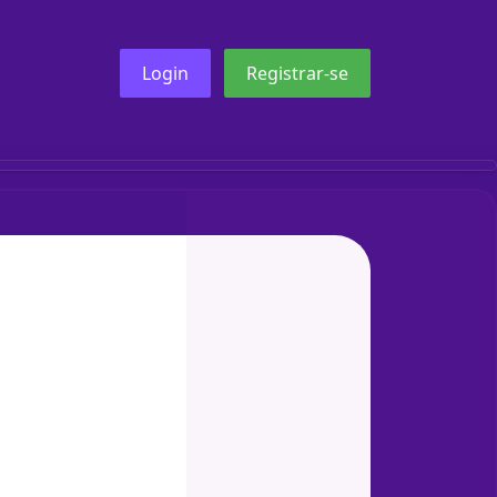
Login
Registrar-se