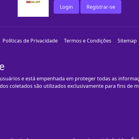
Login
Registrar-se
Políticas de Privacidade
Termos e Condições
Sitemap
de
s usuários e está empenhada em proteger todas as informaç
os coletados são utilizados exclusivamente para fins de m