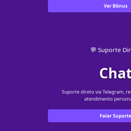
Ver Bônus
💬 Suporte Di
Cha
Suporte direto via Telegram, r
atendimento persona
Falar Suport