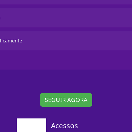
a
aticamente
SEGUIR AGORA
Acessos