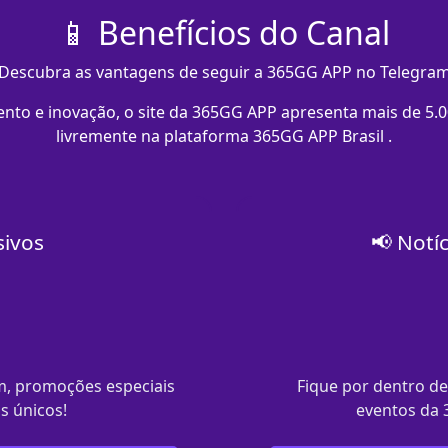
📱 Benefícios do Canal
Descubra as vantagens de seguir a 365GG APP no Telegra
to e inovação, o site da 365GG APP apresenta mais de 5.0
livremente na plataforma 365GG APP Brasil .
sivos
📢 Notí
m, promoções especiais
Fique por dentro d
s únicos!
eventos da 