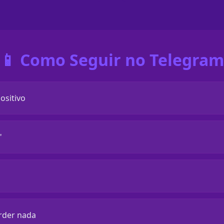
📱 Como Seguir no Telegram
ositivo
"
erder nada