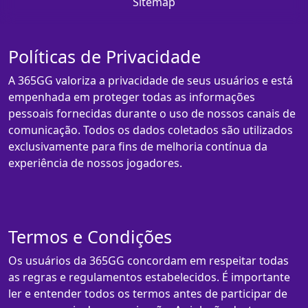
Sitemap
Políticas de Privacidade
A 365GG valoriza a privacidade de seus usuários e está
empenhada em proteger todas as informações
pessoais fornecidas durante o uso de nossos canais de
comunicação. Todos os dados coletados são utilizados
exclusivamente para fins de melhoria contínua da
experiência de nossos jogadores.
Termos e Condições
Os usuários da 365GG concordam em respeitar todas
as regras e regulamentos estabelecidos. É importante
ler e entender todos os termos antes de participar de