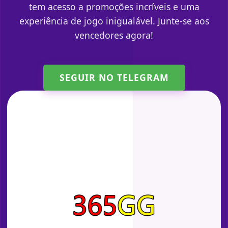
tem acesso a promoções incríveis e uma
experiência de jogo inigualável. Junte-se aos
vencedores agora!
SEGUIR NO TELEGRAM