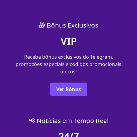
🎁 Bônus Exclusivos
VIP
Receba bônus exclusivos do Telegram,
promoções especiais e códigos promocionais
únicos!
Ver Bônus
📢 Notícias em Tempo Real
24/7