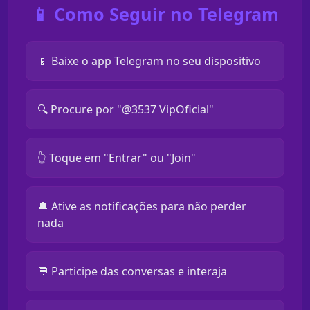
📱 Como Seguir no Telegram
📱 Baixe o app Telegram no seu dispositivo
🔍 Procure por "@3537 VipOficial"
👆 Toque em "Entrar" ou "Join"
🔔 Ative as notificações para não perder
nada
💬 Participe das conversas e interaja