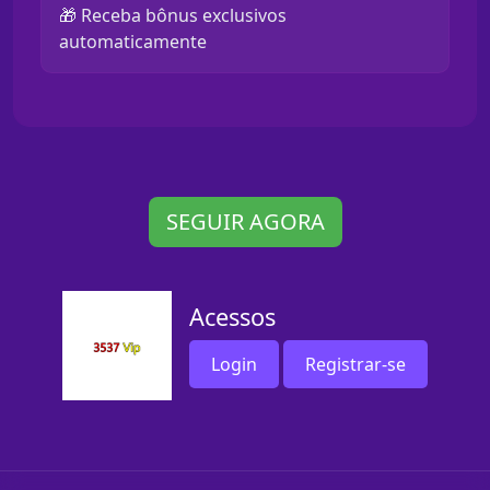
🎁 Receba bônus exclusivos
automaticamente
SEGUIR AGORA
Acessos
Login
Registrar-se