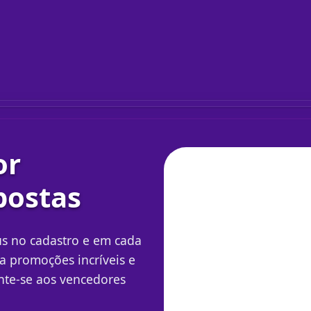
or
postas
s no cadastro e em cada
a promoções incríveis e
unte-se aos vencedores