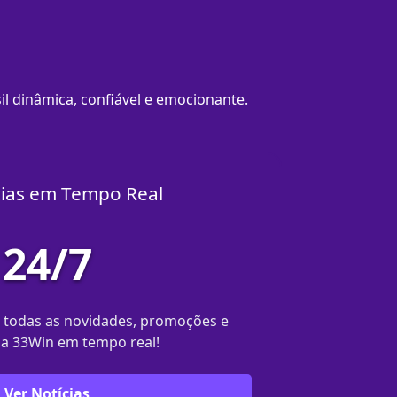
 dinâmica, confiável e emocionante.
cias em Tempo Real
24/7
e todas as novidades, promoções e
a 33Win em tempo real!
Ver Notícias