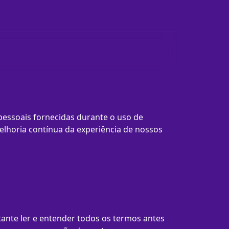
pessoais fornecidas durante o uso de
elhoria contínua da experiência de nossos
ante ler e entender todos os termos antes