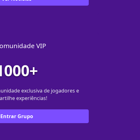
Comunidade VIP
1000+
unidade exclusiva de jogadores e
rtilhe experiências!
Entrar Grupo