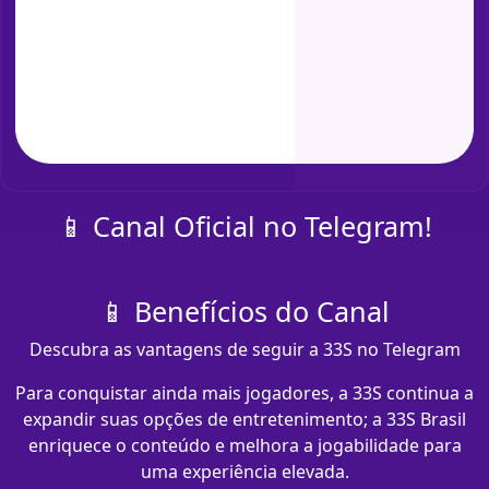
📱 Canal Oficial no Telegram!
📱 Benefícios do Canal
Descubra as vantagens de seguir a 33S no Telegram
Para conquistar ainda mais jogadores, a 33S continua a
expandir suas opções de entretenimento; a 33S Brasil
enriquece o conteúdo e melhora a jogabilidade para
uma experiência elevada.