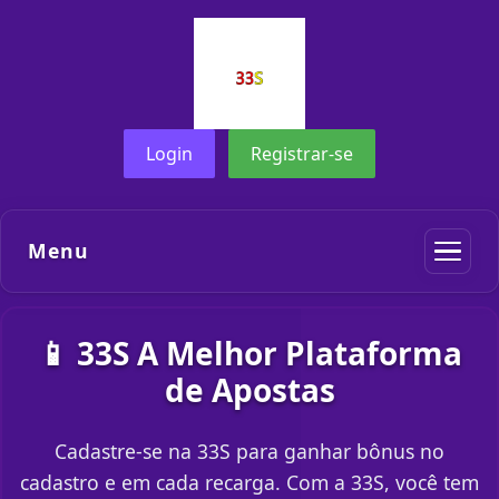
Login
Registrar-se
Menu
📱 33S A Melhor Plataforma
de Apostas
Cadastre-se na 33S para ganhar bônus no
cadastro e em cada recarga. Com a 33S, você tem