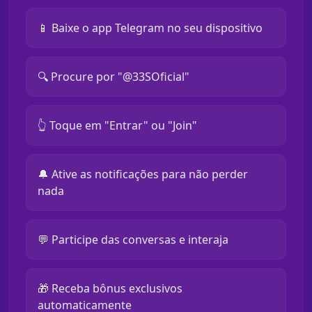
📱 Baixe o app Telegram no seu dispositivo
🔍 Procure por "@33SOficial"
👆 Toque em "Entrar" ou "Join"
🔔 Ative as notificações para não perder
nada
💬 Participe das conversas e interaja
🎁 Receba bônus exclusivos
automaticamente