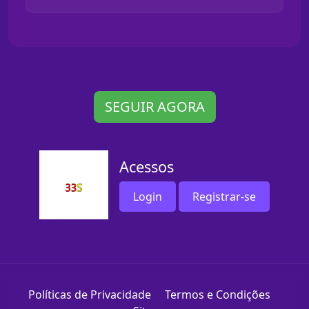
SEGUIR AGORA
Acessos
Login
Registrar-se
Políticas de Privacidade
Termos e Condições