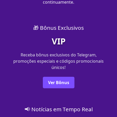
continuamente.
🎁 Bônus Exclusivos
VIP
Receba bônus exclusivos do Telegram,
promoções especiais e códigos promocionais
únicos!
Ver Bônus
📢 Notícias em Tempo Real