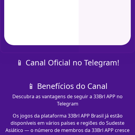
📱 Canal Oficial no Telegram!
📱 Benefícios do Canal
Descubra as vantagens de seguir a 33Brl APP no
Telegram
Os jogos da plataforma 33Brl APP Brasil já estão
disponíveis em vários países e regiões do Sudeste
Asiático — o número de membros da 33Brl APP cresce