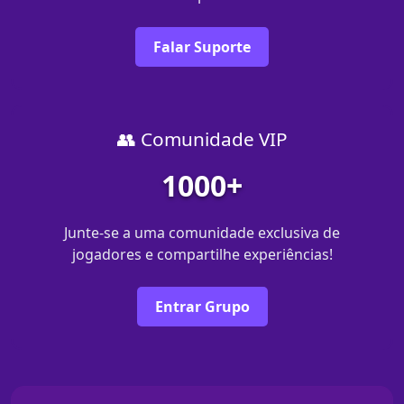
Falar Suporte
👥 Comunidade VIP
1000+
Junte-se a uma comunidade exclusiva de
jogadores e compartilhe experiências!
Entrar Grupo