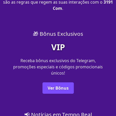
são as regras que regem as suas interações com o
3191
Com
.
🎁 Bônus Exclusivos
VIP
Receba bônus exclusivos do Telegram,
promoções especiais e códigos promocionais
únicos!
Ver Bônus
📢 Notícias em Tempo Real