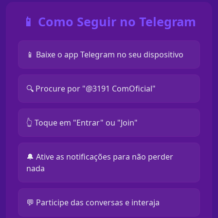
📱 Como Seguir no Telegram
📱 Baixe o app Telegram no seu dispositivo
🔍 Procure por "@3191 ComOficial"
👆 Toque em "Entrar" ou "Join"
🔔 Ative as notificações para não perder
nada
💬 Participe das conversas e interaja