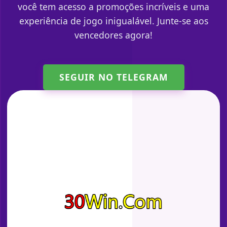
você tem acesso a promoções incríveis e uma
experiência de jogo inigualável. Junte-se aos
vencedores agora!
SEGUIR NO TELEGRAM