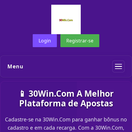
Login
Registrar-se
Menu
📱 30Win.Com A Melhor
Plataforma de Apostas
Cadastre-se na 30Win.Com para ganhar bônus no
cadastro e em cada recarga. Com a 30Win.Com,