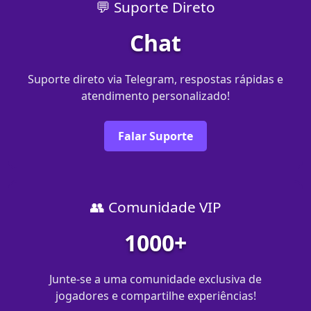
💬 Suporte Direto
Chat
Suporte direto via Telegram, respostas rápidas e
atendimento personalizado!
Falar Suporte
👥 Comunidade VIP
1000+
Junte-se a uma comunidade exclusiva de
jogadores e compartilhe experiências!