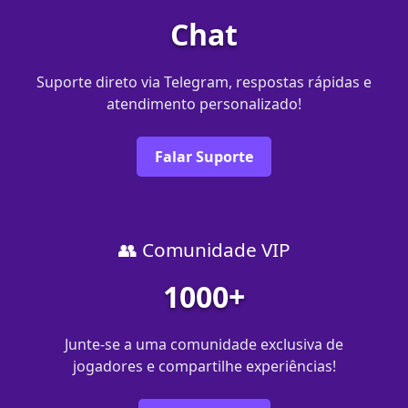
Chat
Suporte direto via Telegram, respostas rápidas e
atendimento personalizado!
Falar Suporte
👥 Comunidade VIP
1000+
Junte-se a uma comunidade exclusiva de
jogadores e compartilhe experiências!