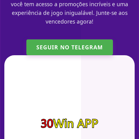
você tem acesso a promoções incríveis e uma
experiência de jogo inigualável. Junte-se aos
vencedores agora!
SEGUIR NO TELEGRAM