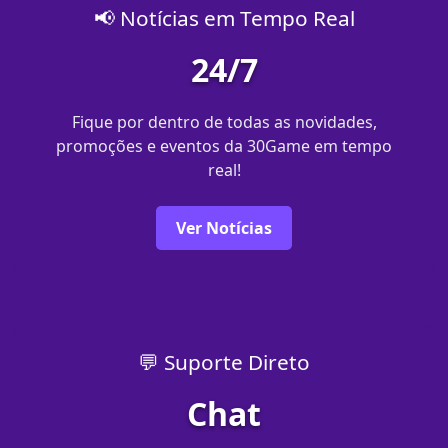
📢 Notícias em Tempo Real
24/7
Fique por dentro de todas as novidades,
promoções e eventos da 30Game em tempo
real!
Ver Notícias
💬 Suporte Direto
Chat