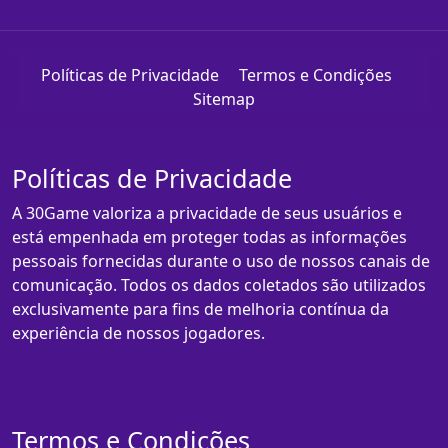
Políticas de Privacidade
Termos e Condições
Sitemap
Políticas de Privacidade
A 30Game valoriza a privacidade de seus usuários e
está empenhada em proteger todas as informações
pessoais fornecidas durante o uso de nossos canais de
comunicação. Todos os dados coletados são utilizados
exclusivamente para fins de melhoria contínua da
experiência de nossos jogadores.
Termos e Condições