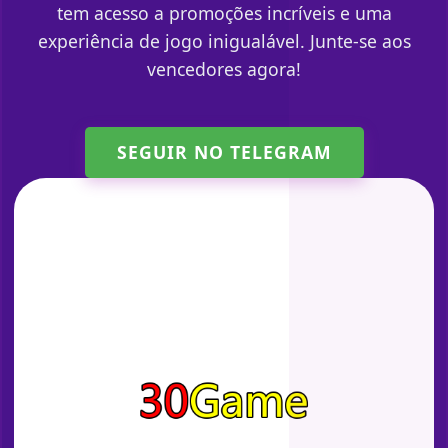
tem acesso a promoções incríveis e uma
experiência de jogo inigualável. Junte-se aos
vencedores agora!
SEGUIR NO TELEGRAM