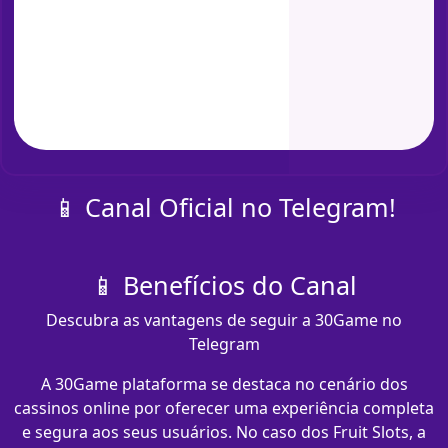
📱 Canal Oficial no Telegram!
📱 Benefícios do Canal
Descubra as vantagens de seguir a 30Game no
Telegram
A 30Game plataforma se destaca no cenário dos
cassinos online por oferecer uma experiência completa
e segura aos seus usuários. No caso dos Fruit Slots, a