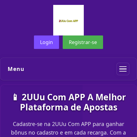
Login
Registrar-se
Menu
📱 2UUu Com APP A Melhor
Plataforma de Apostas
Cadastre-se na 2UUu Com APP para ganhar
bônus no cadastro e em cada recarga. Com a