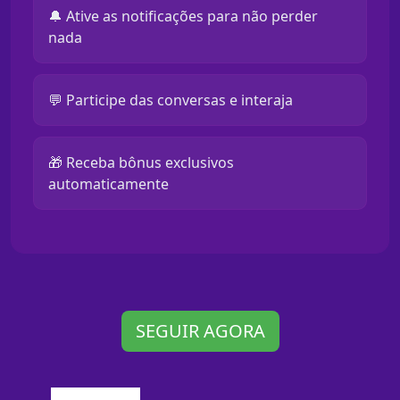
🔔 Ative as notificações para não perder
nada
💬 Participe das conversas e interaja
🎁 Receba bônus exclusivos
automaticamente
SEGUIR AGORA