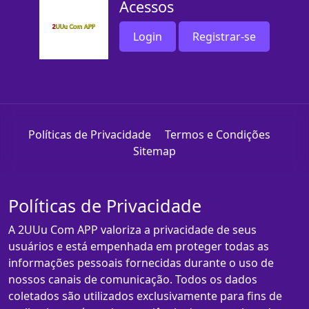
Acessos
Login
Registrar-se
Políticas de Privacidade
Termos e Condições
Sitemap
Políticas de Privacidade
A 2UUu Com APP valoriza a privacidade de seus
usuários e está empenhada em proteger todas as
informações pessoais fornecidas durante o uso de
nossos canais de comunicação. Todos os dados
coletados são utilizados exclusivamente para fins de