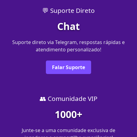
💬 Suporte Direto
Chat
Suporte direto via Telegram, respostas rápidas e
atendimento personalizado!
Falar Suporte
👥 Comunidade VIP
1000+
Junte-se a uma comunidade exclusiva de