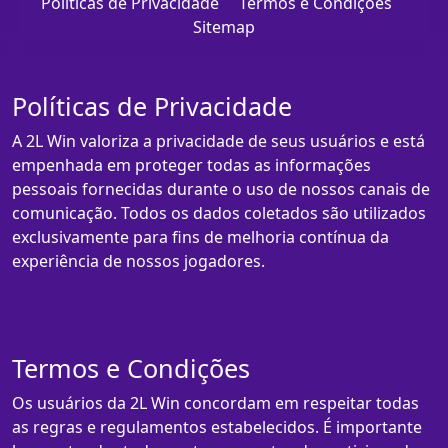
Políticas de Privacidade
Termos e Condições
Sitemap
Políticas de Privacidade
A 2L Win valoriza a privacidade de seus usuários e está
empenhada em proteger todas as informações
pessoais fornecidas durante o uso de nossos canais de
comunicação. Todos os dados coletados são utilizados
exclusivamente para fins de melhoria contínua da
experiência de nossos jogadores.
Termos e Condições
Os usuários da 2L Win concordam em respeitar todas
as regras e regulamentos estabelecidos. É importante