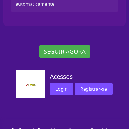
automaticamente
SEGUIR AGORA
Acessos
Login
Registrar-se