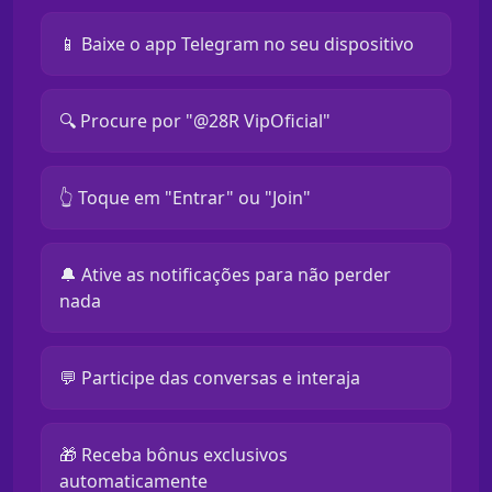
📱 Baixe o app Telegram no seu dispositivo
🔍 Procure por "@28R VipOficial"
👆 Toque em "Entrar" ou "Join"
🔔 Ative as notificações para não perder
nada
💬 Participe das conversas e interaja
🎁 Receba bônus exclusivos
automaticamente