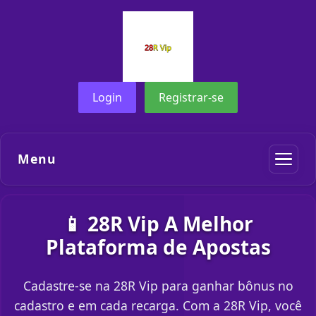
Login
Registrar-se
Menu
📱 28R Vip A Melhor
Plataforma de Apostas
Cadastre-se na 28R Vip para ganhar bônus no
cadastro e em cada recarga. Com a 28R Vip, você