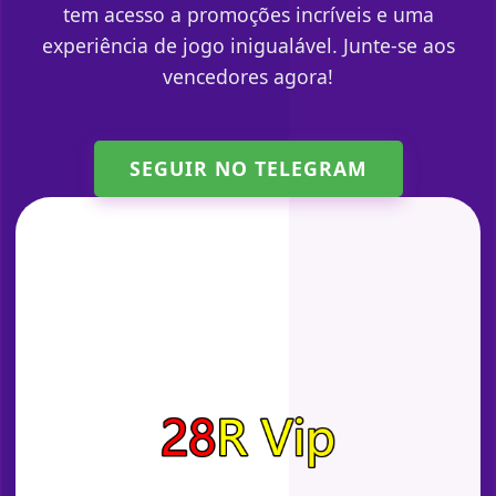
tem acesso a promoções incríveis e uma
experiência de jogo inigualável. Junte-se aos
vencedores agora!
SEGUIR NO TELEGRAM