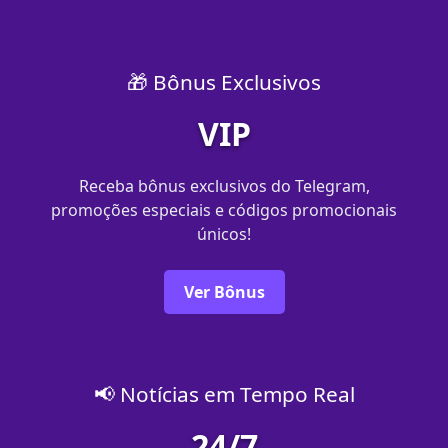
🎁 Bônus Exclusivos
VIP
Receba bônus exclusivos do Telegram,
promoções especiais e códigos promocionais
únicos!
Ver Bônus
📢 Notícias em Tempo Real
24/7