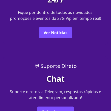
Fique por dentro de todas as novidades,
promoções e eventos da 27G Vip em tempo real!
Ver Notícias
💬 Suporte Direto
Chat
Suporte direto via Telegram, respostas rápidas e
atendimento personalizado!