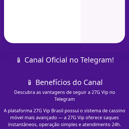
📱 Canal Oficial no Telegram!
📱 Benefícios do Canal
Descubra as vantagens de seguir a 27G Vip no
Telegram
A plataforma 27G Vip Brasil possui o sistema de cassino
móvel mais avançado — a 27G Vip oferece saques
instantâneos, operação simples e atendimento 24h.