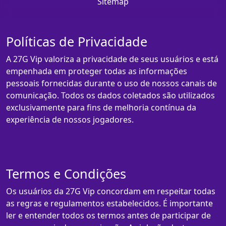
Sitemap
Políticas de Privacidade
A 27G Vip valoriza a privacidade de seus usuários e está
empenhada em proteger todas as informações
pessoais fornecidas durante o uso de nossos canais de
comunicação. Todos os dados coletados são utilizados
exclusivamente para fins de melhoria contínua da
experiência de nossos jogadores.
Termos e Condições
Os usuários da 27G Vip concordam em respeitar todas
as regras e regulamentos estabelecidos. É importante
ler e entender todos os termos antes de participar de