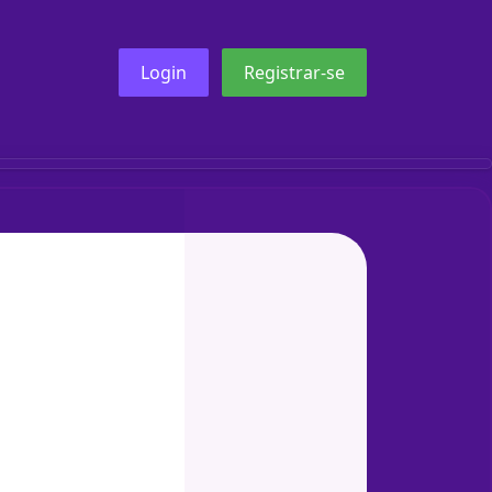
Login
Registrar-se