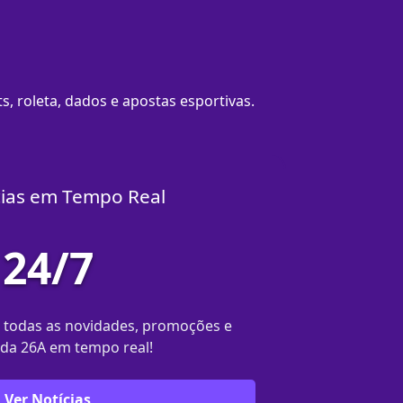
s, roleta, dados e apostas esportivas.
cias em Tempo Real
24/7
e todas as novidades, promoções e
 da 26A em tempo real!
Ver Notícias