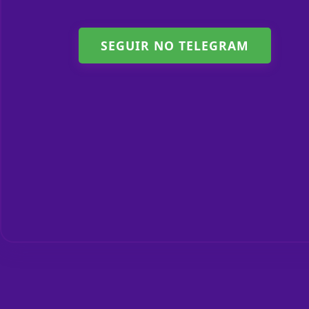
SEGUIR NO TELEGRAM