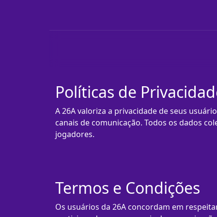
Políticas de Privacida
A 26A valoriza a privacidade de seus usuár
canais de comunicação. Todos os dados cole
jogadores.
Termos e Condições
Os usuários da 26A concordam em respeitar 