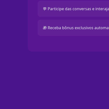
💬 Participe das conversas e interaj
🎁 Receba bônus exclusivos autom