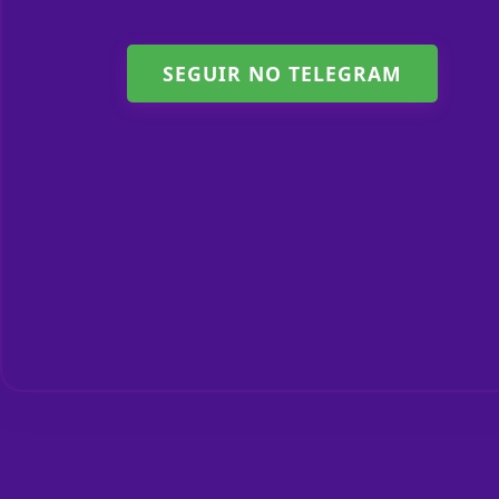
SEGUIR NO TELEGRAM