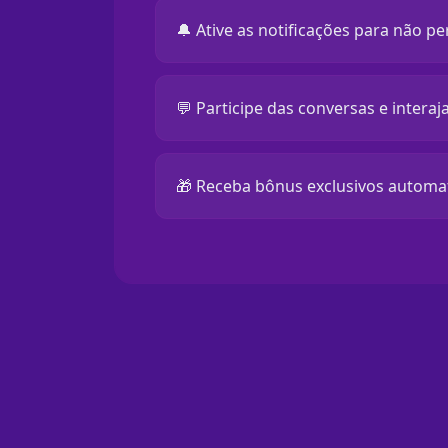
🔔 Ative as notificações para não p
💬 Participe das conversas e interaj
🎁 Receba bônus exclusivos autom