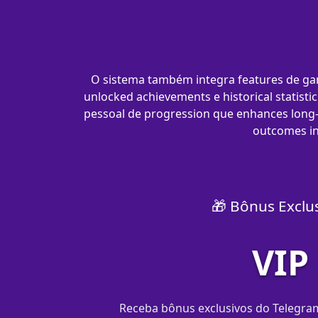
O sistema também integra features de gam
unlocked achievements e historical statisti
pessoal de progression que enhances long
outcomes in
🎁 Bônus Exclu
VIP
Receba bônus exclusivos do Telegra