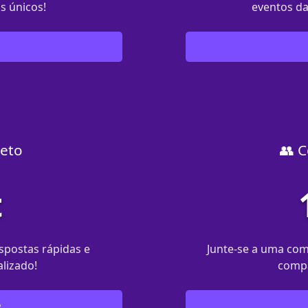
s únicos!
eventos da
reto
👥 
t
espostas rápidas e
Junte-se a uma com
lizado!
compa
e