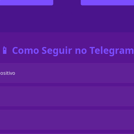
📱 Como Seguir no Telegram
ositivo