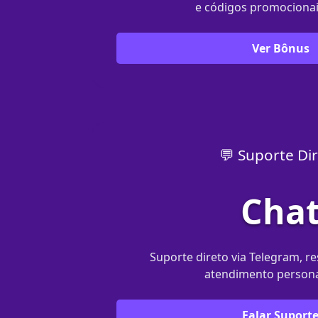
e códigos promocionai
Ver Bônus
💬 Suporte Di
Cha
Suporte direto via Telegram, r
atendimento persona
Falar Suport