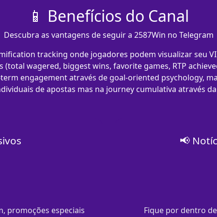
📱 Benefícios do Canal
Descubra as vantagens de seguir a 2587Win no Telegram
ification tracking onde jogadores podem visualizar seu VI
cs (total wagered, biggest wins, favorite games, RTP achie
-term engagement através de goal-oriented psychology, m
dividuais de apostas mas na journey cumulativa através da
sivos
📢 Notí
m, promoções especiais
Fique por dentro d