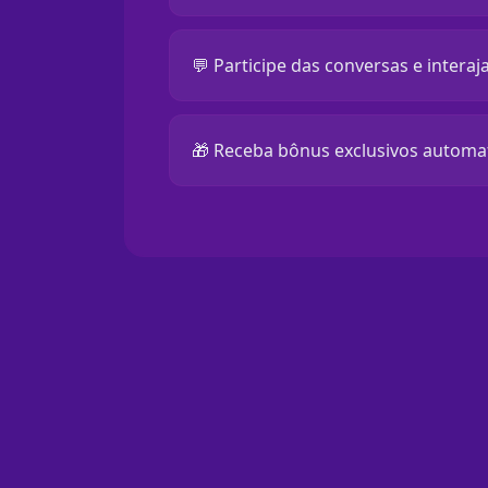
💬 Participe das conversas e interaj
🎁 Receba bônus exclusivos autom