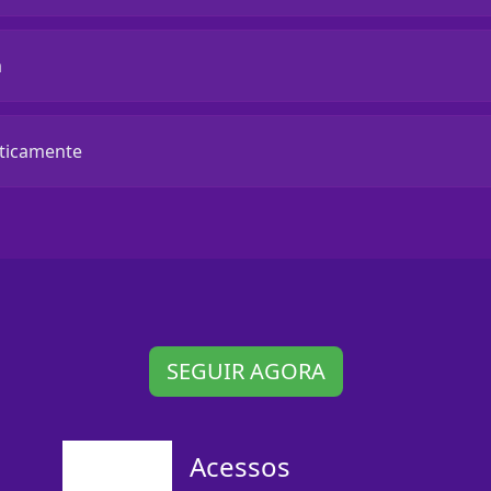
a
aticamente
SEGUIR AGORA
Acessos