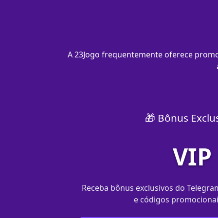
A 23Jogo frequentemente oferece promoç
🎁 Bônus Exclu
VIP
Receba bônus exclusivos do Telegra
e códigos promocionai