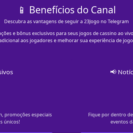
📱 Benefícios do Canal
Descubra as vantagens de seguir a 23Jogo no Telegram
ões e bônus exclusivos para seus jogos de cassino ao viv
adicional aos jogadores e melhorar sua experiência de jogo
sivos
📢 Notí
m, promoções especiais
Fique por dentro d
s únicos!
eventos d