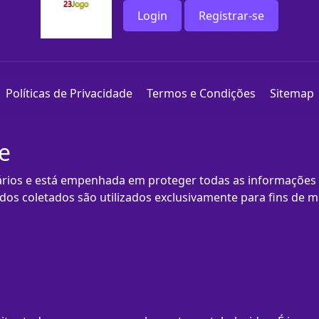
Login
Registrar-se
Políticas de Privacidade
Termos e Condições
Sitemap
de
uários e está empenhada em proteger todas as informações
os coletados são utilizados exclusivamente para fins de m