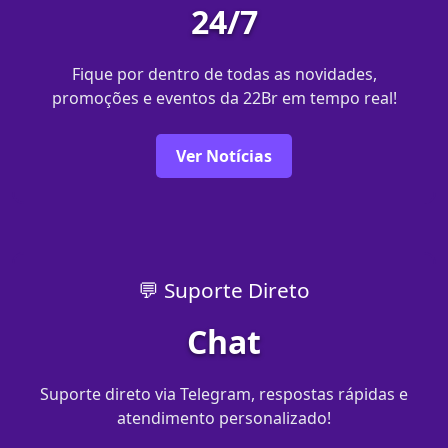
24/7
Fique por dentro de todas as novidades,
promoções e eventos da 22Br em tempo real!
Ver Notícias
💬 Suporte Direto
Chat
Suporte direto via Telegram, respostas rápidas e
atendimento personalizado!