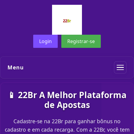
Login
Registrar-se
Menu
📱 22Br A Melhor Plataforma
de Apostas
Cadastre-se na 22Br para ganhar bônus no
cadastro e em cada recarga. Com a 22Br, você tem