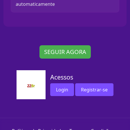
automaticamente
SEGUIR AGORA
Acessos
Login
Registrar-se