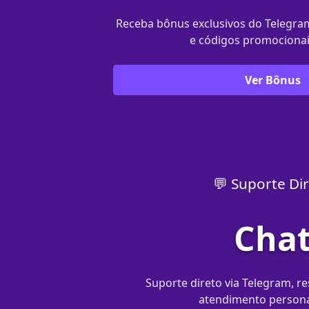
Receba bônus exclusivos do Telegra
e códigos promocionai
Ver Bônus
💬 Suporte Di
Cha
Suporte direto via Telegram, r
atendimento persona