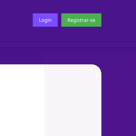
Login
Registrar-se