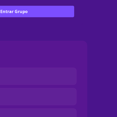
Entrar Grupo