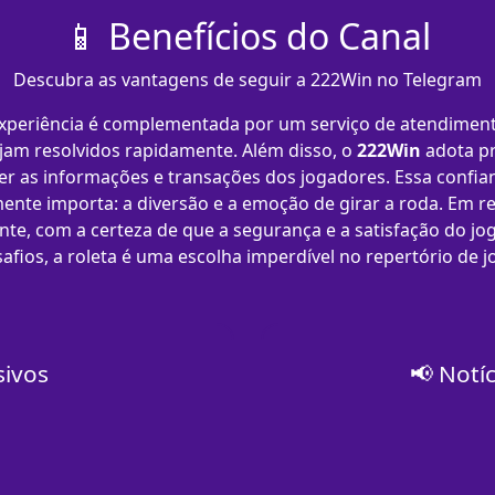
📱 Benefícios do Canal
Descubra as vantagens de seguir a 222Win no Telegram
periência é complementada por um serviço de atendimento 
jam resolvidos rapidamente. Além disso, o
222Win
adota pr
ger as informações e transações dos jogadores. Essa confia
nte importa: a diversão e a emoção de girar a roda. Em r
te, com a certeza de que a segurança e a satisfação do jo
ios, a roleta é uma escolha imperdível no repertório de j
sivos
📢 Notí