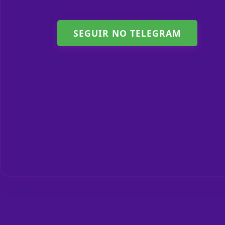
SEGUIR NO TELEGRAM