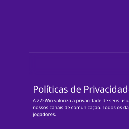
Políticas de Privacida
A 222Win valoriza a privacidade de seus us
nossos canais de comunicação. Todos os dad
jogadores.