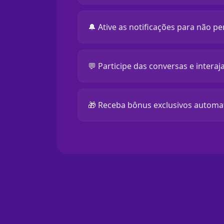
🔔 Ative as notificações para não p
💬 Participe das conversas e interaj
🎁 Receba bônus exclusivos autom