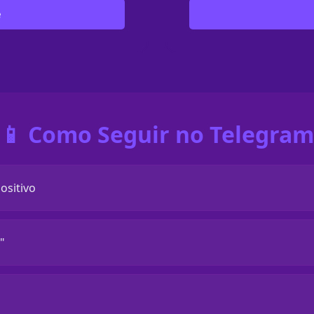
e
📱 Como Seguir no Telegram
ositivo
"