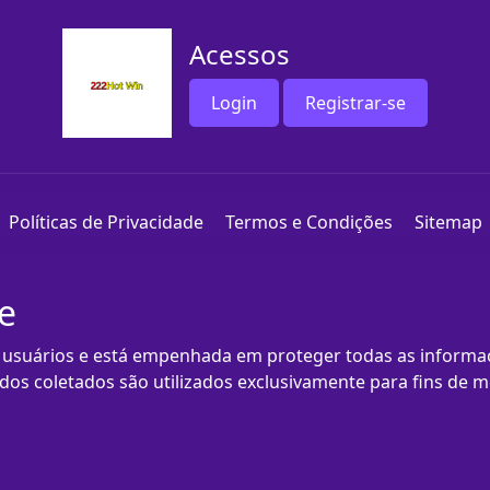
Acessos
Login
Registrar-se
Políticas de Privacidade
Termos e Condições
Sitemap
de
s usuários e está empenhada em proteger todas as informa
os coletados são utilizados exclusivamente para fins de m