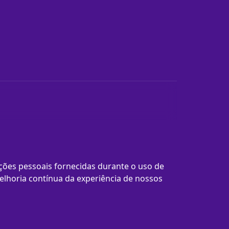
ções pessoais fornecidas durante o uso de
elhoria contínua da experiência de nossos