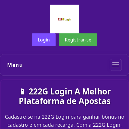
Login
Registrar-se
Menu
📱 222G Login A Melhor
Plataforma de Apostas
Cadastre-se na 222G Login para ganhar bônus no
cadastro e em cada recarga. Com a 222G Login,