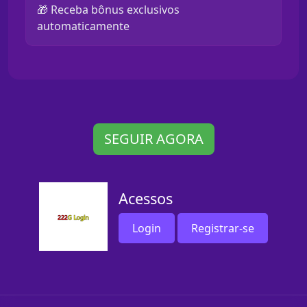
🎁 Receba bônus exclusivos
automaticamente
SEGUIR AGORA
Acessos
Login
Registrar-se