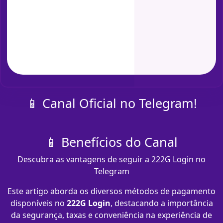
📱 Canal Oficial no Telegram!
📱 Benefícios do Canal
Descubra as vantagens de seguir a 222G Login no
Telegram
Este artigo aborda os diversos métodos de pagamento
disponíveis no
222G Login
, destacando a importância
da segurança, taxas e conveniência na experiência de