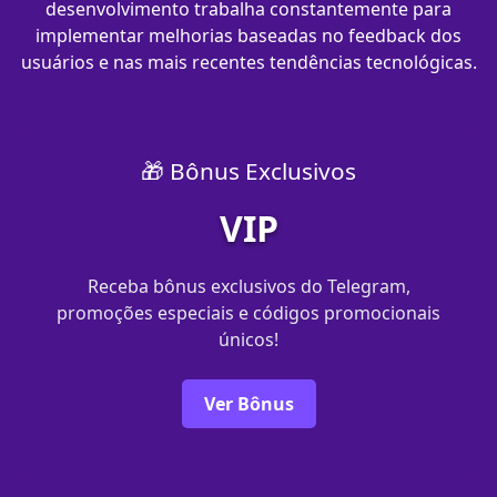
desenvolvimento trabalha constantemente para
implementar melhorias baseadas no feedback dos
usuários e nas mais recentes tendências tecnológicas.
🎁 Bônus Exclusivos
VIP
Receba bônus exclusivos do Telegram,
promoções especiais e códigos promocionais
únicos!
Ver Bônus