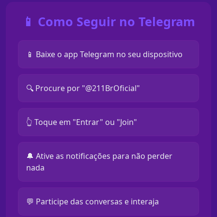
📱 Como Seguir no Telegram
📱 Baixe o app Telegram no seu dispositivo
🔍 Procure por "@211BrOficial"
👆 Toque em "Entrar" ou "Join"
🔔 Ative as notificações para não perder
nada
💬 Participe das conversas e interaja