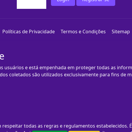
Políticas de Privacidade
Termos e Condições
Sitemap
de
us usuários e está empenhada em proteger todas as inform
os coletados são utilizados exclusivamente para fins de m
speitar todas as regras e regulamentos estabelecidos. É 