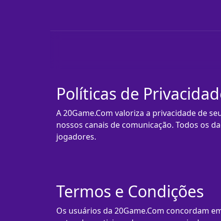
Políticas de Privacida
A 20Game.Com valoriza a privacidade de se
nossos canais de comunicação. Todos os dad
jogadores.
Termos e Condições
Os usuários da 20Game.Com concordam em re