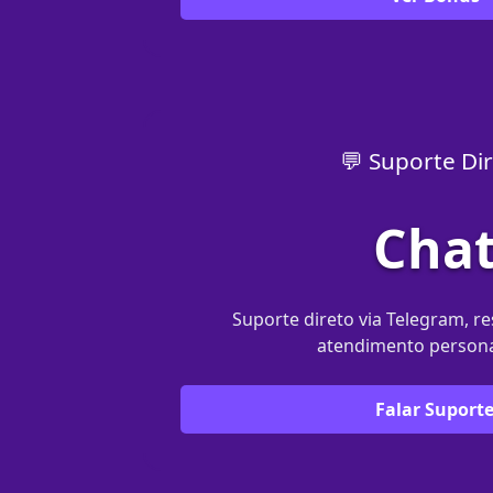
💬 Suporte Di
Cha
Suporte direto via Telegram, r
atendimento persona
Falar Suport