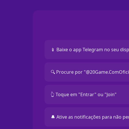
📱 Baixe o app Telegram no seu disp
🔍 Procure por "@20Game.ComOfici
👆 Toque em "Entrar" ou "Join"
🔔 Ative as notificações para não p