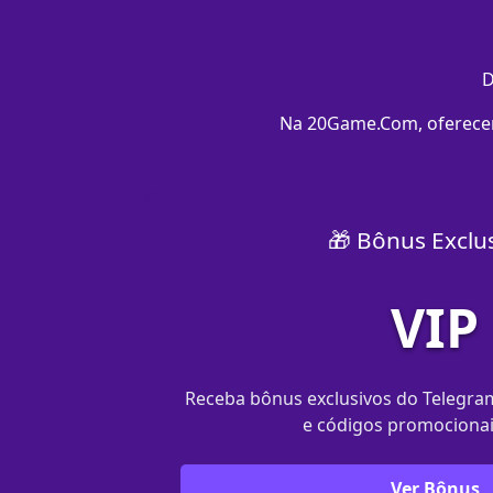
D
Na 20Game.Com, oferecemo
🎁 Bônus Exclu
VIP
Receba bônus exclusivos do Telegra
e códigos promocionai
Ver Bônus