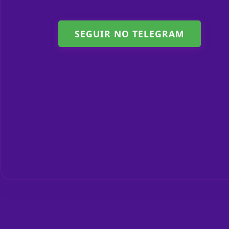
SEGUIR NO TELEGRAM