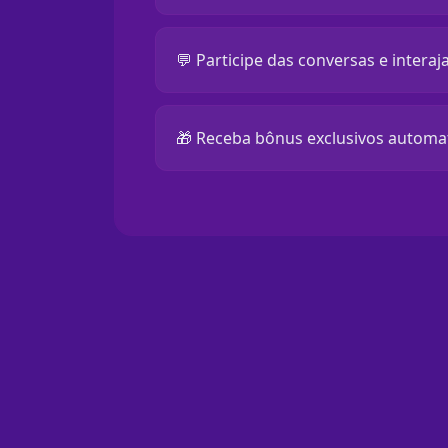
💬 Participe das conversas e interaj
🎁 Receba bônus exclusivos autom