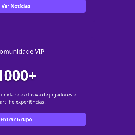
Ver Notícias
Comunidade VIP
1000+
unidade exclusiva de jogadores e
rtilhe experiências!
Entrar Grupo