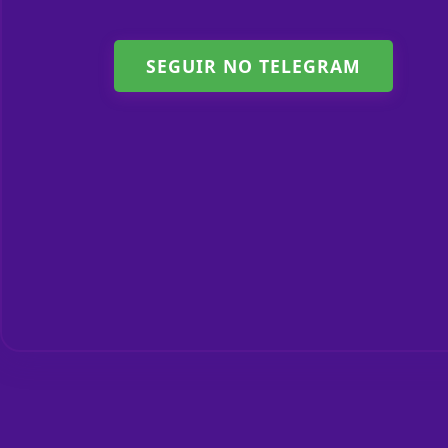
SEGUIR NO TELEGRAM