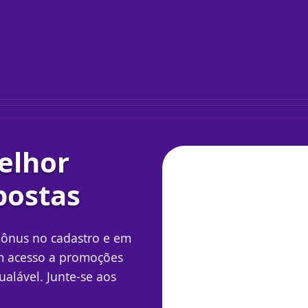
elhor
postas
bônus no cadastro e em
em acesso a promoções
ualável. Junte-se aos