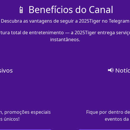
📱 Benefícios do Canal
Descubra as vantagens de seguir a 2025Tiger no Telegram
rtura total de entretenimento — a 2025Tiger entrega serv
instantâneos.
sivos
📢 Notí
m, promoções especiais
Fique por dentro d
s únicos!
eventos da