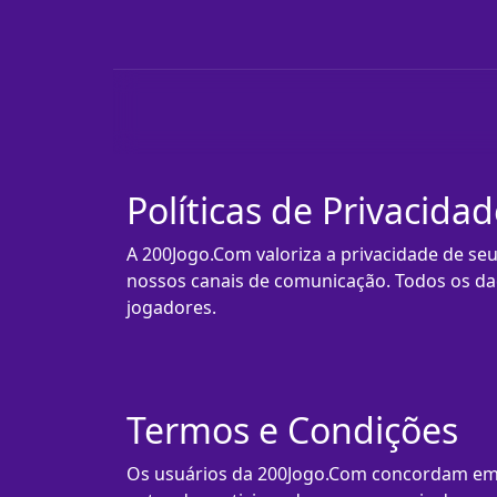
Políticas de Privacida
A 200Jogo.Com valoriza a privacidade de s
nossos canais de comunicação. Todos os dad
jogadores.
Termos e Condições
Os usuários da 200Jogo.Com concordam em r