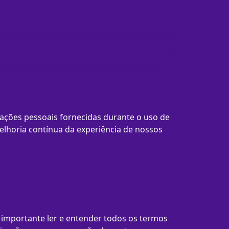
ações pessoais fornecidas durante o uso de
elhoria contínua da experiência de nossos
 importante ler e entender todos os termos