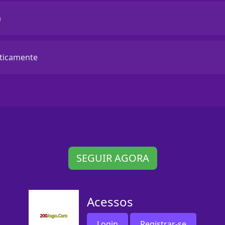
a
aticamente
SEGUIR AGORA
Acessos
Login
Registrar-se