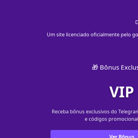
D
Um site licenciado oficialmente pelo g
🎁 Bônus Exclu
VIP
Receba bônus exclusivos do Telegra
e códigos promocionai
Ver Bônus