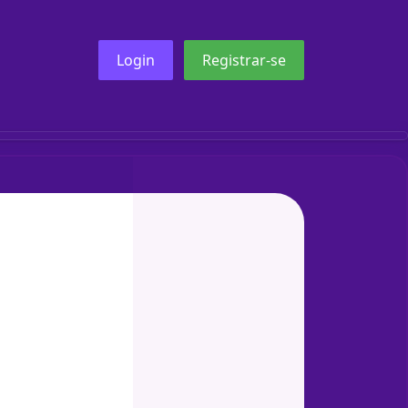
Login
Registrar-se