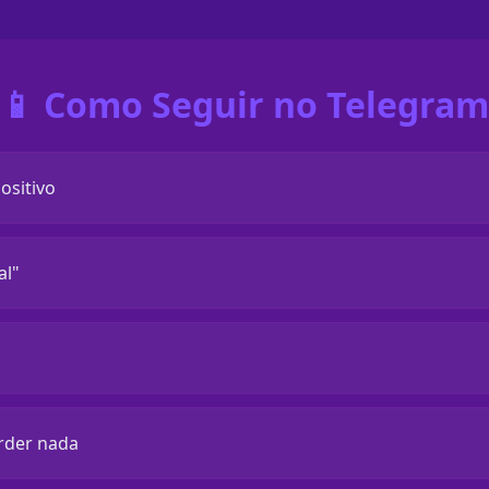
📱 Como Seguir no Telegram
ositivo
al"
erder nada