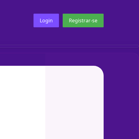
Login
Registrar-se