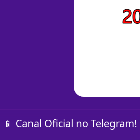
📱 Canal Oficial no Telegram!