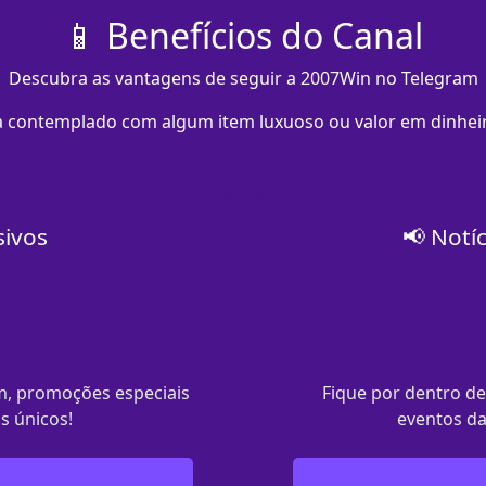
📱 Benefícios do Canal
Descubra as vantagens de seguir a 2007Win no Telegram
 contemplado com algum item luxuoso ou valor em dinheiro
sivos
📢 Notí
m, promoções especiais
Fique por dentro d
s únicos!
eventos da