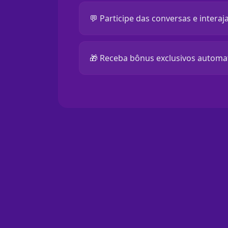
💬 Participe das conversas e interaj
🎁 Receba bônus exclusivos autom