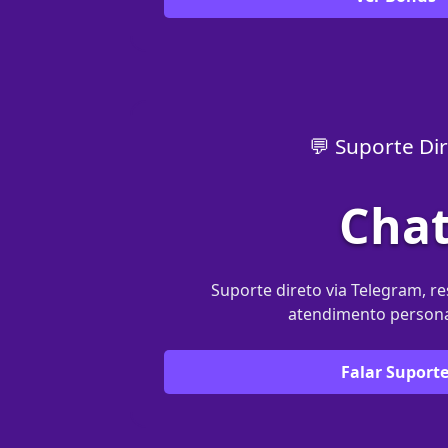
💬 Suporte Di
Cha
Suporte direto via Telegram, r
atendimento persona
Falar Suport