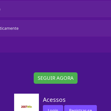
a
aticamente
SEGUIR AGORA
Acessos
Login
Registrar-se