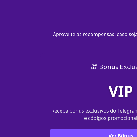
Aproveite as recompensas: caso seja
🎁 Bônus Exclu
VIP
Receba bônus exclusivos do Telegra
e códigos promocionai
Ver Bônus