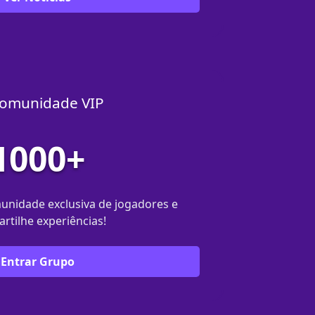
Comunidade VIP
1000+
unidade exclusiva de jogadores e
rtilhe experiências!
Entrar Grupo