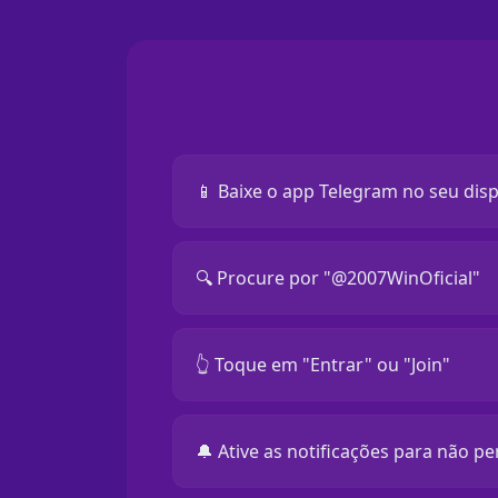
📱 Baixe o app Telegram no seu disp
🔍 Procure por "@2007WinOficial"
👆 Toque em "Entrar" ou "Join"
🔔 Ative as notificações para não p