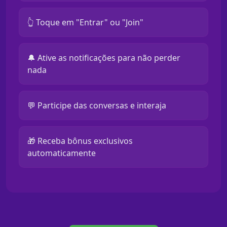
👆 Toque em "Entrar" ou "Join"
🔔 Ative as notificações para não perder
nada
💬 Participe das conversas e interaja
🎁 Receba bônus exclusivos
automaticamente