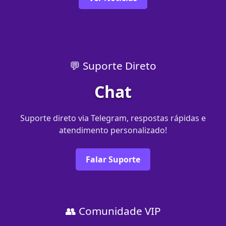
💬 Suporte Direto
Chat
Suporte direto via Telegram, respostas rápidas e
atendimento personalizado!
Falar Suporte
👥 Comunidade VIP