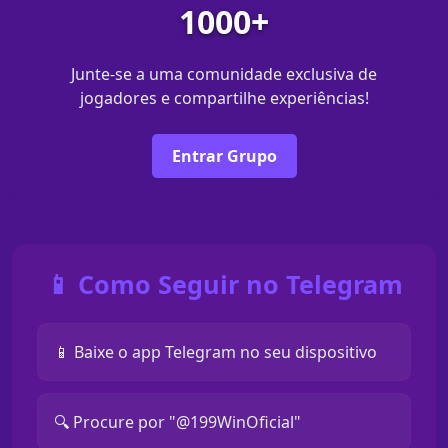
1000+
Junte-se a uma comunidade exclusiva de
jogadores e compartilhe experiências!
Entrar Grupo
📱 Como Seguir no Telegram
📱 Baixe o app Telegram no seu dispositivo
🔍 Procure por "@199WinOficial"