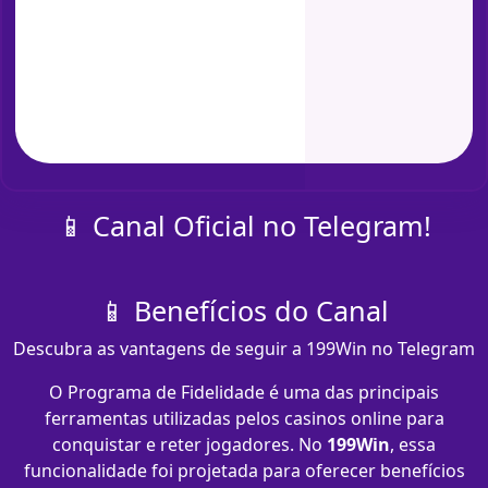
📱 Canal Oficial no Telegram!
📱 Benefícios do Canal
Descubra as vantagens de seguir a 199Win no Telegram
O Programa de Fidelidade é uma das principais
ferramentas utilizadas pelos casinos online para
conquistar e reter jogadores. No
199Win
, essa
funcionalidade foi projetada para oferecer benefícios