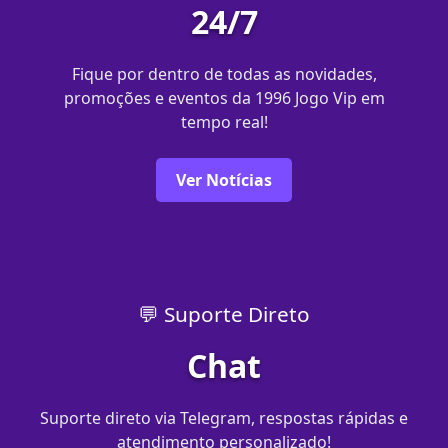
24/7
Fique por dentro de todas as novidades,
promoções e eventos da 1996 Jogo Vip em
tempo real!
Ver Notícias
💬 Suporte Direto
Chat
Suporte direto via Telegram, respostas rápidas e
atendimento personalizado!