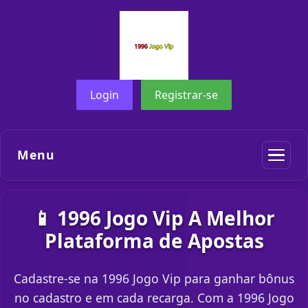
Login
Registrar-se
Menu
📱 1996 Jogo Vip A Melhor
Plataforma de Apostas
Cadastre-se na 1996 Jogo Vip para ganhar bônus
no cadastro e em cada recarga. Com a 1996 Jogo