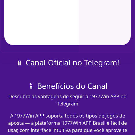
📱 Canal Oficial no Telegram!
📱 Benefícios do Canal
Descubra as vantagens de seguir a 1977Win APP no
Telegram
A 1977Win APP suporta todos os tipos de jogos de
aposta — a plataforma 1977Win APP Brasil é fácil de
usar, com interface intuitiva para que você aproveite