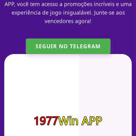
APP, você tem acesso a promoções incríveis e uma
experiência de jogo inigualável. Junte-se aos
vencedores agora!
SEGUIR NO TELEGRAM