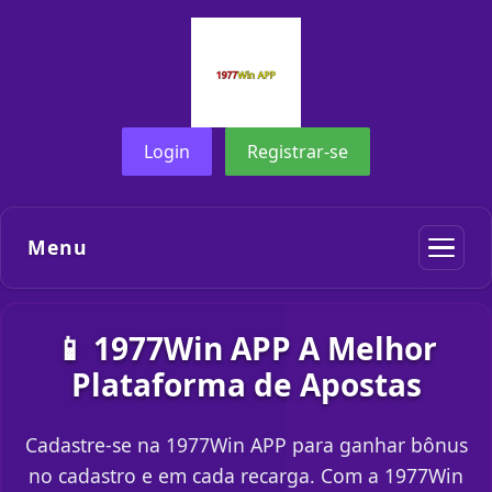
Login
Registrar-se
Menu
📱 1977Win APP A Melhor
Plataforma de Apostas
Cadastre-se na 1977Win APP para ganhar bônus
no cadastro e em cada recarga. Com a 1977Win