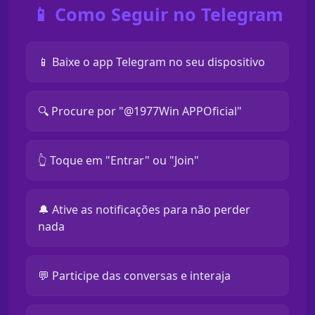
📱 Como Seguir no Telegram
📱 Baixe o app Telegram no seu dispositivo
🔍 Procure por "@1977Win APPOficial"
👆 Toque em "Entrar" ou "Join"
🔔 Ative as notificações para não perder
nada
💬 Participe das conversas e interaja