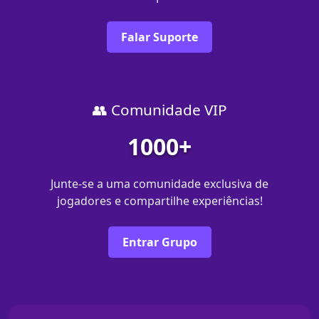
Falar Suporte
👥 Comunidade VIP
1000+
Junte-se a uma comunidade exclusiva de
jogadores e compartilhe experiências!
Entrar Grupo