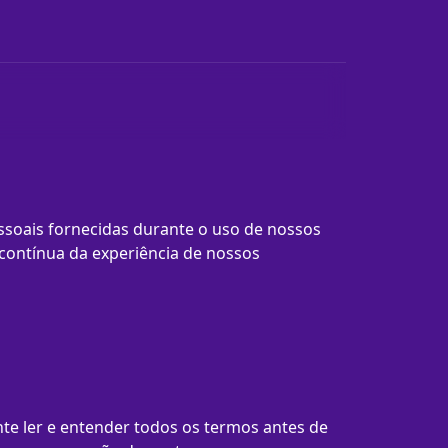
ssoais fornecidas durante o uso de nossos
 contínua da experiência de nossos
te ler e entender todos os termos antes de