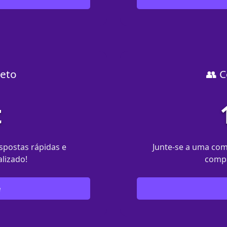
reto
👥 
t
espostas rápidas e
Junte-se a uma com
lizado!
compa
e