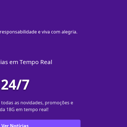
 responsabilidade e viva com alegria.
cias em Tempo Real
24/7
e todas as novidades, promoções e
 da 18G em tempo real!
Ver Notícias