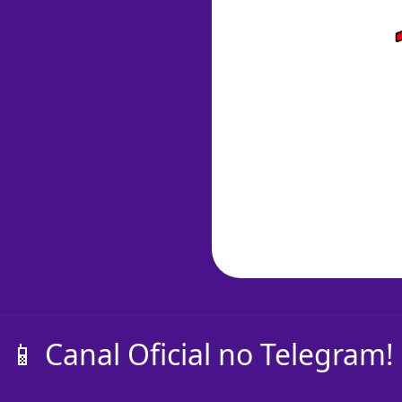
📱 Canal Oficial no Telegram!