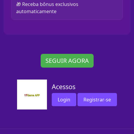
🎁 Receba bônus exclusivos
automaticamente
SEGUIR AGORA
Acessos
Login
Registrar-se