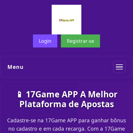
Login
Registrar-se
Menu
📱 17Game APP A Melhor
Plataforma de Apostas
Cadastre-se na 17Game APP para ganhar bônus
no cadastro e em cada recarga. Com a 17Game