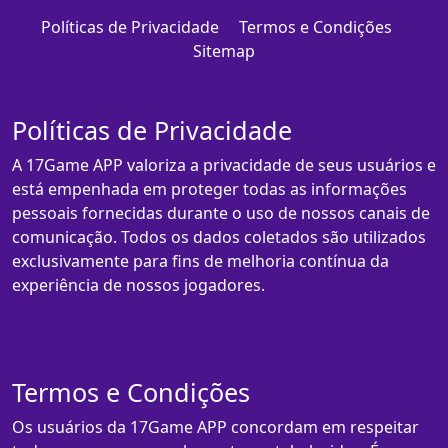
Políticas de Privacidade
Termos e Condições
Sitemap
Políticas de Privacidade
A 17Game APP valoriza a privacidade de seus usuários e
está empenhada em proteger todas as informações
pessoais fornecidas durante o uso de nossos canais de
comunicação. Todos os dados coletados são utilizados
exclusivamente para fins de melhoria contínua da
experiência de nossos jogadores.
Termos e Condições
Os usuários da 17Game APP concordam em respeitar