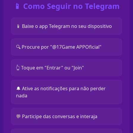
📱 Como Seguir no Telegram
📱 Baixe o app Telegram no seu dispositivo
🔍 Procure por "@17Game APPOficial"
👆 Toque em "Entrar" ou "Join"
🔔 Ative as notificações para não perder
nada
💬 Participe das conversas e interaja