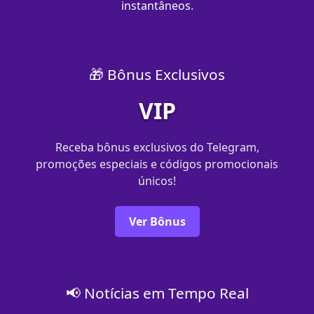
instantâneos.
🎁 Bônus Exclusivos
VIP
Receba bônus exclusivos do Telegram,
promoções especiais e códigos promocionais
únicos!
Ver Bônus
📢 Notícias em Tempo Real