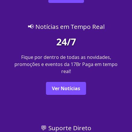
📢 Notícias em Tempo Real
24/7
Fique por dentro de todas as novidades,
promoções e eventos da 17Br Paga em tempo
real!
Ver Notícias
💬 Suporte Direto