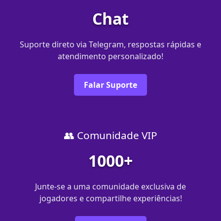
Chat
Suporte direto via Telegram, respostas rápidas e
atendimento personalizado!
Falar Suporte
👥 Comunidade VIP
1000+
Junte-se a uma comunidade exclusiva de
jogadores e compartilhe experiências!