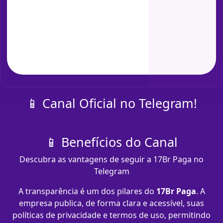
📱 Canal Oficial no Telegram!
📱 Benefícios do Canal
Descubra as vantagens de seguir a 17Br Paga no
Telegram
A transparência é um dos pilares do
17Br Paga
. A
empresa publica, de forma clara e acessível, suas
políticas de privacidade e termos de uso, permitindo