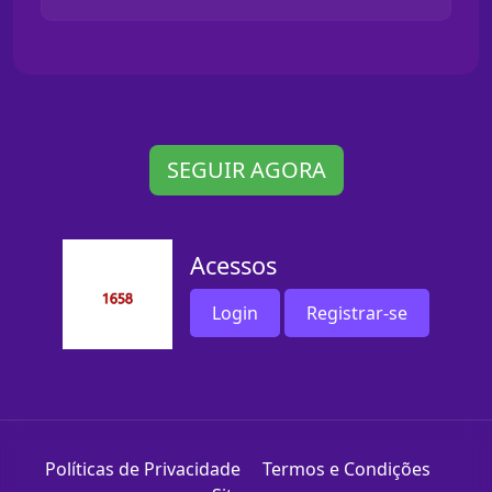
SEGUIR AGORA
Acessos
Login
Registrar-se
Políticas de Privacidade
Termos e Condições