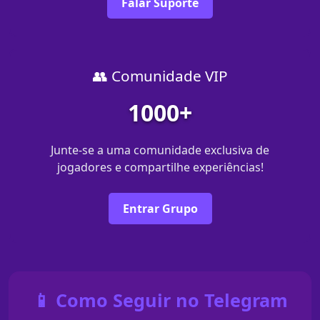
Falar Suporte
👥 Comunidade VIP
1000+
Junte-se a uma comunidade exclusiva de
jogadores e compartilhe experiências!
Entrar Grupo
📱 Como Seguir no Telegram