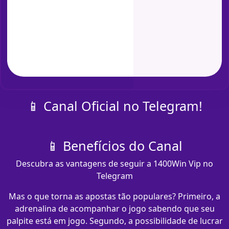
📱 Canal Oficial no Telegram!
📱 Benefícios do Canal
Descubra as vantagens de seguir a 1400Win Vip no
Telegram
Mas o que torna as apostas tão populares? Primeiro, a
adrenalina de acompanhar o jogo sabendo que seu
palpite está em jogo. Segundo, a possibilidade de lucrar