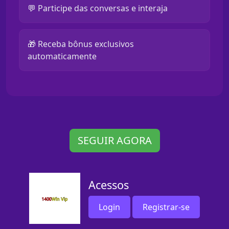
💬 Participe das conversas e interaja
🎁 Receba bônus exclusivos
automaticamente
SEGUIR AGORA
Acessos
Login
Registrar-se