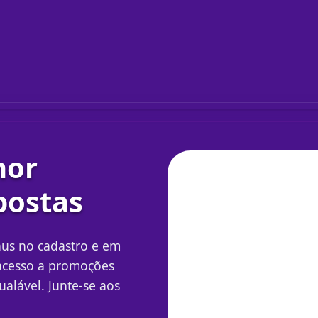
hor
postas
us no cadastro e em
acesso a promoções
ualável. Junte-se aos