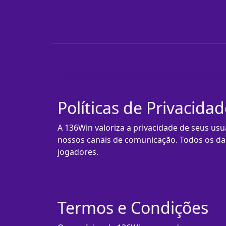
Políticas de Privacida
A 136Win valoriza a privacidade de seus us
nossos canais de comunicação. Todos os dad
jogadores.
Termos e Condições