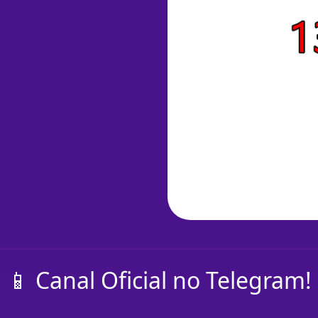
📱 Canal Oficial no Telegram!