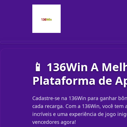
📱 136Win A Mel
Plataforma de A
Cadastre-se na 136Win para ganhar bôn
cada recarga. Com a 136Win, você tem 
incríveis e uma experiência de jogo inig
vencedores agora!