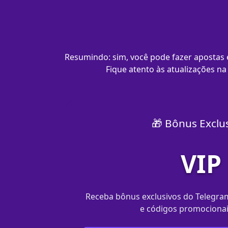
Resumindo: sim, você pode fazer apostas
Fique atento às atualizações na
🎁 Bônus Exclu
VIP
Receba bônus exclusivos do Telegra
e códigos promocionai